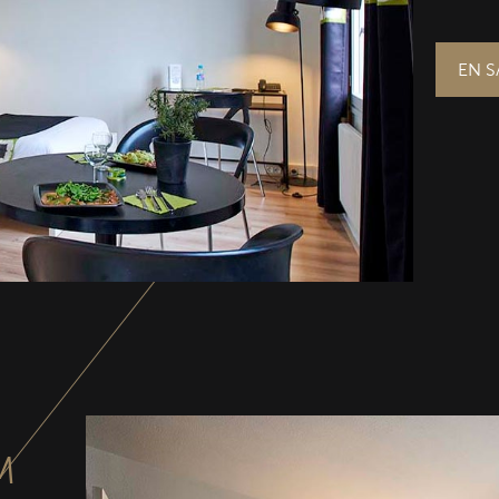
EN S
M