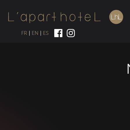
FR
|
EN
|
ES