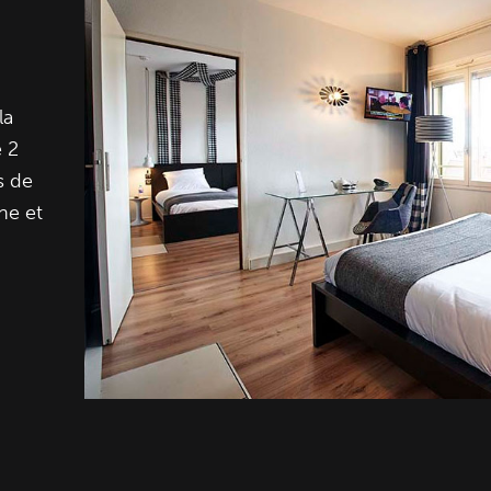
la
 2
es de
he et