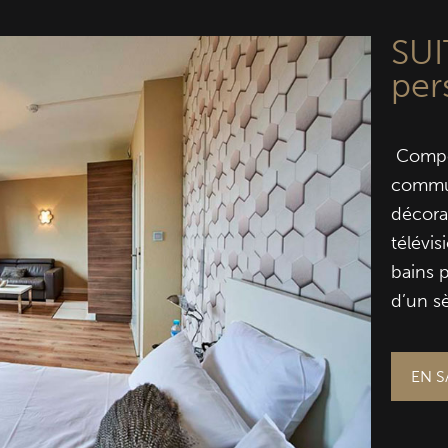
SUI
per
Compos
commun
décora
télévis
bains 
d’un s
EN S