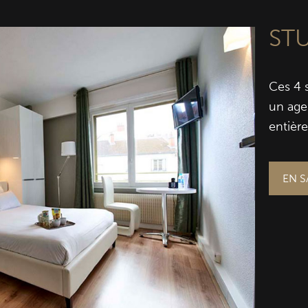
ST
Ces 4 
un age
entièr
EN S