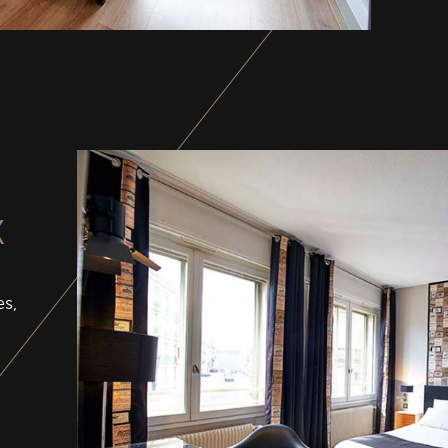
X
es,