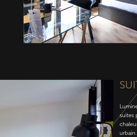
SUI
Lumine
suites
chaleu
urbain.