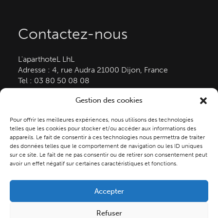
Contactez-nous
L'aparthoteL LhL
Adresse :
4, rue Audra
21000
Dijon, France
Tel :
03 80 50 08 08
E-mail :
contact@aparthotel-dijon.com
Gestion des cookies
Légal
Pour offrir les meilleures expériences, nous utilisons des technologies
telles que les cookies pour stocker et/ou accéder aux informations des
Mentions légales
appareils. Le fait de consentir à ces technologies nous permettra de traiter
Politique de confidentialité
des données telles que le comportement de navigation ou les ID uniques
sur ce site. Le fait de ne pas consentir ou de retirer son consentement peut
CGV
avoir un effet négatif sur certaines caractéristiques et fonctions.
Politique des Cookies
Accepter
Refuser