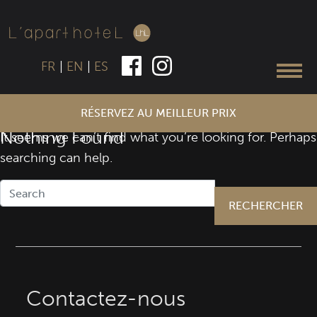
FR
|
EN
|
ES
RÉSERVEZ AU MEILLEUR PRIX
Nothing Found
It seems we can’t find what you’re looking for. Perhaps
searching can help.
RECHERCHER
Contactez-nous