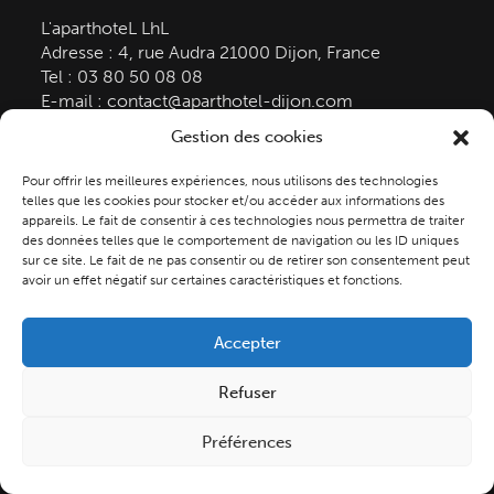
L'aparthoteL LhL
Adresse :
4, rue Audra
21000
Dijon, France
Tel :
03 80 50 08 08
E-mail :
contact@aparthotel-dijon.com
Légal
Gestion des cookies
Pour offrir les meilleures expériences, nous utilisons des technologies
Mentions légales
telles que les cookies pour stocker et/ou accéder aux informations des
appareils. Le fait de consentir à ces technologies nous permettra de traiter
Politique de confidentialité
des données telles que le comportement de navigation ou les ID uniques
CGV
sur ce site. Le fait de ne pas consentir ou de retirer son consentement peut
Politique des Cookies
avoir un effet négatif sur certaines caractéristiques et fonctions.
Accepter
Refuser
Copyright © L'Aparthotel - 2023 -
Made with
by i-com
Préférences