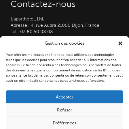
Contactez-nous
L'aparthoteL LhL
Adresse :
4, rue Audra
21000
Dijon, France
Tel :
03 80 50 08 08
E-mail :
contact@aparthotel-dijon.com
Gestion des cookies
Légal
Pour offrir les meilleures expériences, nous utilisons des technologies
telles que les cookies pour stocker et/ou accéder aux informations des
Mentions légales
appareils. Le fait de consentir à ces technologies nous permettra de traiter
Politique de confidentialité
des données telles que le comportement de navigation ou les ID uniques
sur ce site. Le fait de ne pas consentir ou de retirer son consentement peut
CGV
avoir un effet négatif sur certaines caractéristiques et fonctions.
Politique des Cookies
Accepter
Refuser
Copyright © L'Aparthotel - 2023 -
Made with
Préférences
by i-com