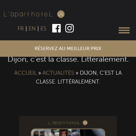
FR
|
EN
|
ES
RÉSERVEZ AU MEILLEUR PRIX
Dijon, c’est la classe. Littéralement.
ACCUEIL
»
ACTUALITÉS
»
DIJON, C’EST LA
CLASSE. LITTÉRALEMENT.